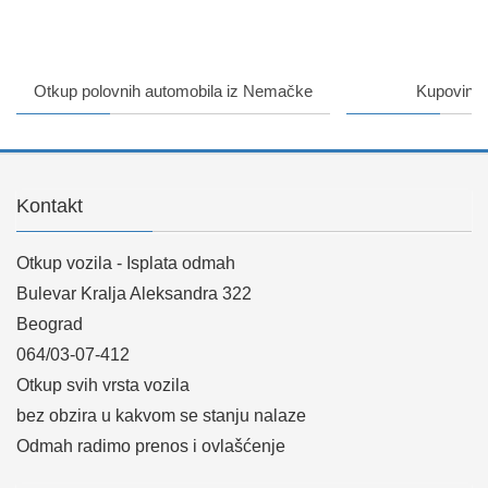
Otkup polovnih automobila iz Nemačke
Kupovina 
Kontakt
Otkup vozila - Isplata odmah
Bulevar Kralja Aleksandra 322
Beograd
064/03-07-412
Otkup svih vrsta vozila
bez obzira u kakvom se stanju nalaze
Odmah radimo prenos i ovlašćenje