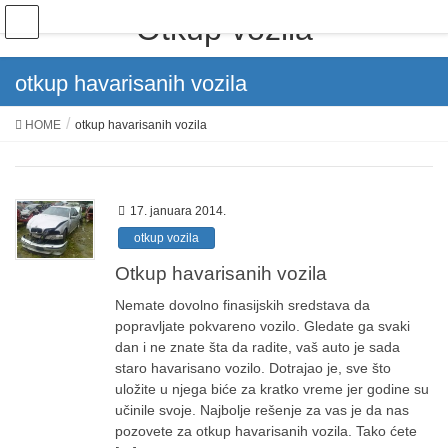
Otkup vozila
otkup havarisanih vozila
HOME
otkup havarisanih vozila
17. januara 2014.
otkup vozila
Otkup havarisanih vozila
Nemate dovolno finasijskih sredstava da
popravljate pokvareno vozilo. Gledate ga svaki
dan i ne znate šta da radite, vaš auto je sada
staro havarisano vozilo. Dotrajao je, sve što
uložite u njega biće za kratko vreme jer godine su
učinile svoje. Najbolje rešenje za vas je da nas
pozovete za otkup havarisanih vozila. Tako ćete