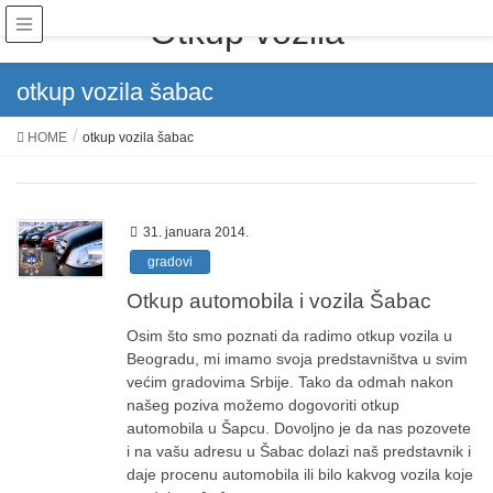
Otkup vozila
otkup vozila šabac
HOME
otkup vozila šabac
31. januara 2014.
gradovi
Otkup automobila i vozila Šabac
Osim što smo poznati da radimo otkup vozila u
Beogradu, mi imamo svoja predstavništva u svim
većim gradovima Srbije. Tako da odmah nakon
našeg poziva možemo dogovoriti otkup
automobila u Šapcu. Dovoljno je da nas pozovete
i na vašu adresu u Šabac dolazi naš predstavnik i
daje procenu automobila ili bilo kakvog vozila koje